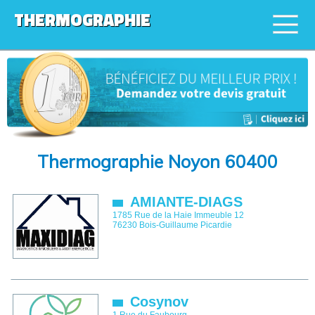
THERMOGRAPHIE
Thermographie Noyon 60400
AMIANTE-DIAGS
1785 Rue de la Haie Immeuble 12
76230
Bois-Guillaume
Picardie
Cosynov