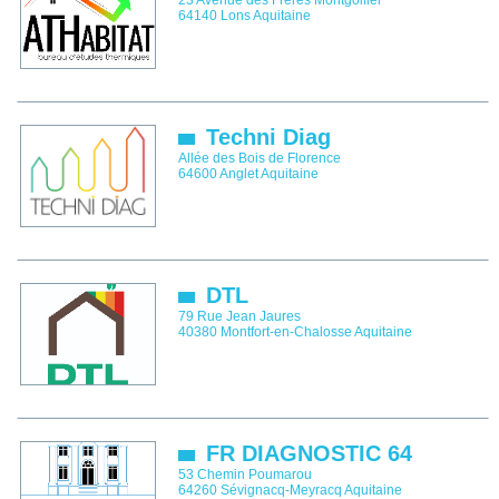
23 Avenue des Frères Montgolfier
64140
Lons
Aquitaine
Techni Diag
Allée des Bois de Florence
64600
Anglet
Aquitaine
DTL
79 Rue Jean Jaures
40380
Montfort-en-Chalosse
Aquitaine
FR DIAGNOSTIC 64
53 Chemin Poumarou
64260
Sévignacq-Meyracq
Aquitaine