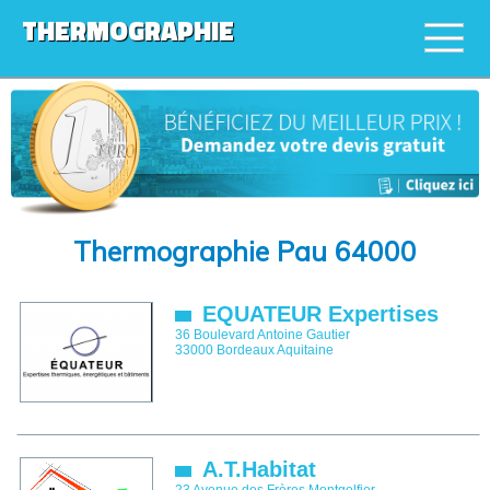
THERMOGRAPHIE
Thermographie Pau 64000
EQUATEUR Expertises
36 Boulevard Antoine Gautier
33000
Bordeaux
Aquitaine
A.T.Habitat