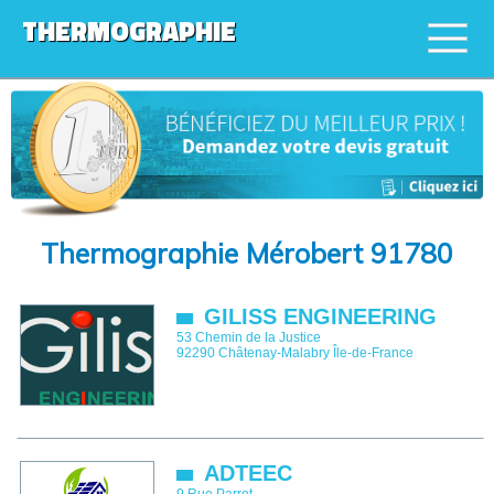
THERMOGRAPHIE
Thermographie Mérobert 91780
GILISS ENGINEERING
53 Chemin de la Justice
92290
Châtenay-Malabry
Île-de-France
ADTEEC