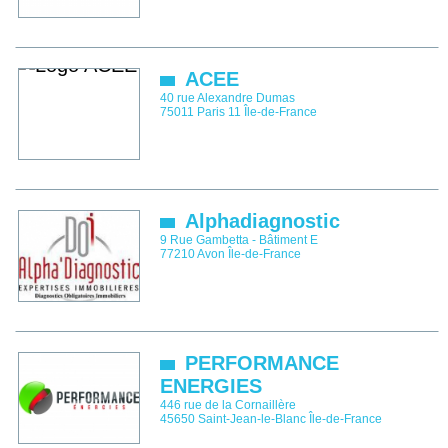
ACEE
40 rue Alexandre Dumas
75011
Paris 11
Île-de-France
Alphadiagnostic
9 Rue Gambetta - Bâtiment E
77210
Avon
Île-de-France
PERFORMANCE
ENERGIES
446 rue de la Cornaillère
45650
Saint-Jean-le-Blanc
Île-de-France