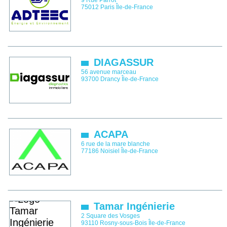
9 Rue Parrot
75012
Paris
Île-de-France
DIAGASSUR
56 avenue marceau
93700
Drancy
Île-de-France
ACAPA
6 rue de la mare blanche
77186
Noisiel
Île-de-France
Tamar Ingénierie
2 Square des Vosges
93110
Rosny-sous-Bois
Île-de-France