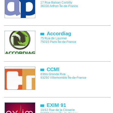
17 Rue Balsan Corbilly
36330
Arthon
Île-de-France
Accordiag
75 Rue de Lourmel
75015
Paris
Île-de-France
CCMI
83bis Grande Rue
93250
Villemomble
Île-de-France
EXIM 91
10/12 Rue de la Closerie