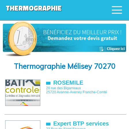
THERMOGRAPHIE
Thermographie Mélisey 70270
ROSEMILE
20 rue des Bigarreaux
25720
Avanne-Aveney
Franche-Comté
Expert BTP services