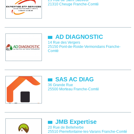
23 Rue de Saint Sauveur
21310
Cheuge
Franche-Comté
AD DIAGNOSTIC
14 Rue des Vergers
25150
Pont-de-Roide-Vermondans
Franche-
Comté
SAS AC DIAG
36 Grande Rue
25500
Morteau
Franche-Comté
JMB Expertise
20 Rue de Belleherbe
25510
Pierrefontaine-les-Varans
Franche-Comté