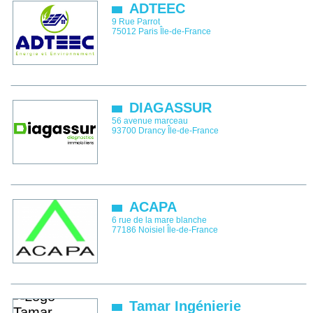
ADTEEC
9 Rue Parrot
75012
Paris
Île-de-France
DIAGASSUR
56 avenue marceau
93700
Drancy
Île-de-France
ACAPA
6 rue de la mare blanche
77186
Noisiel
Île-de-France
Tamar Ingénierie