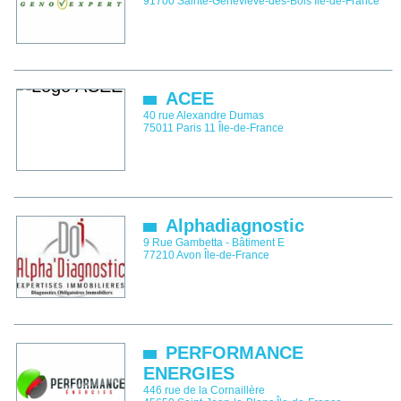
91700
Sainte-Geneviève-des-Bois
Île-de-France
ACEE
40 rue Alexandre Dumas
75011
Paris 11
Île-de-France
Alphadiagnostic
9 Rue Gambetta - Bâtiment E
77210
Avon
Île-de-France
PERFORMANCE
ENERGIES
446 rue de la Cornaillère