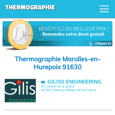
THERMOGRAPHIE
Thermographie Marolles-en-
Hurepoix 91630
GILISS ENGINEERING
53 Chemin de la Justice
92290
Châtenay-Malabry
Île-de-France