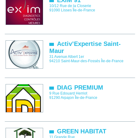
EXIM 91
10/12 Rue de la Closerie
91090
Lisses
Île-de-France
Activ’Expertise Saint-
Maur
31 Avenue Albert 1er
94210
Saint-Maur-des-Fossés
Île-de-France
DIAG PREMIUM
9 Rue Edouard Herriot
91290
Arpajon
Île-de-France
GREEN HABITAT
11 Grande Rue