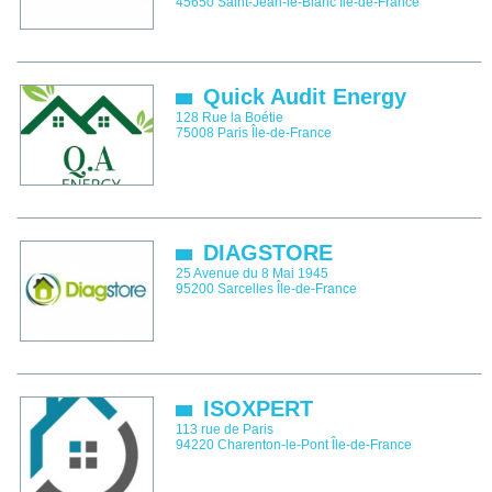
45650
Saint-Jean-le-Blanc
Île-de-France
Quick Audit Energy
128 Rue la Boétie
75008
Paris
Île-de-France
DIAGSTORE
25 Avenue du 8 Mai 1945
95200
Sarcelles
Île-de-France
ISOXPERT
113 rue de Paris
94220
Charenton-le-Pont
Île-de-France