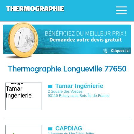
THERMOGRAPHIE
Thermographie Longueville 77650
Tamar Ingénierie
2 Square des Vosges
93110
Rosny-sous-Bois
Île-de-France
CAPDIAG