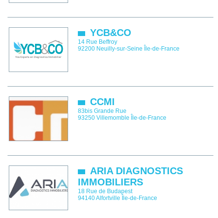
YCB&CO
14 Rue Beffroy
92200
Neuilly-sur-Seine
Île-de-France
CCMI
83bis Grande Rue
93250
Villemomble
Île-de-France
ARIA DIAGNOSTICS
IMMOBILIERS
18 Rue de Budapest
94140
Alfortville
Île-de-France