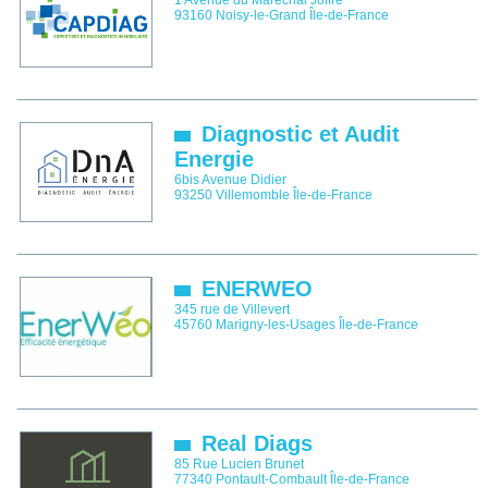
1 Avenue du Maréchal Joffre
93160
Noisy-le-Grand
Île-de-France
Diagnostic et Audit
Energie
6bis Avenue Didier
93250
Villemomble
Île-de-France
ENERWEO
345 rue de Villevert
45760
Marigny-les-Usages
Île-de-France
Real Diags
85 Rue Lucien Brunet
77340
Pontault-Combault
Île-de-France