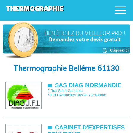
THERMOGRAPHIE
Thermographie Bellême 61130
SAS DIAG NORMANDIE
3 Rue Saint-Gaudens
50300
Avranches
Basse-Normandie
CABINET D'EXPERTISES